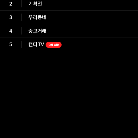
2
기획전
3
우리동네
4
중고거래
5
캔디TV