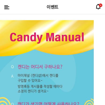
Candy
메뉴 건너뛰기
알
새
좌
이벤트
림
알
Birds
측
버
림
메
튼
뉴
버
튼