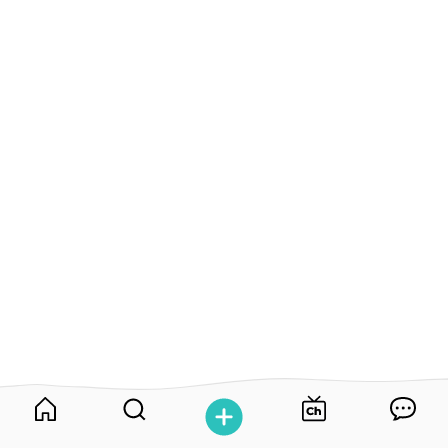
홈
검
플
쇼
캔