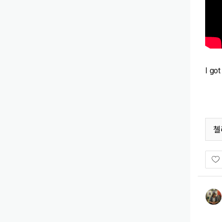
I g
첼