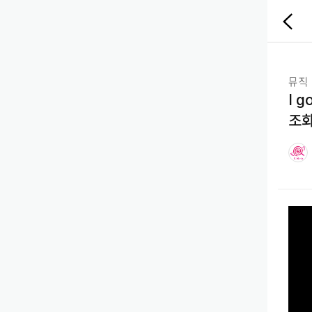
Candy
뒤
Birds
로
가
기
버
튼
뮤직
I 
조화