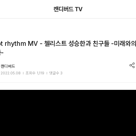
메뉴 건너뛰기
캔디버드 TV
got rhythm MV - 첼리스트 성승한과 친구들 -미래와
-
sh
캔디버드
2022.05.08
조회수
1,119
댓글수 3