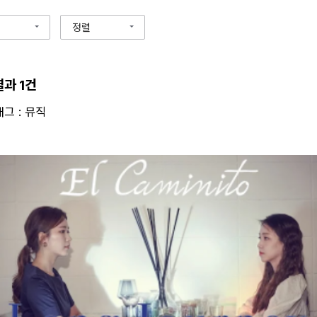
정렬
결과 1건
태그 : 뮤직