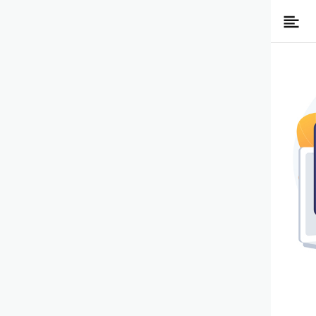
Candy
채
좌
널
Birds
측
메
광
뉴
고
버
튼
영
역