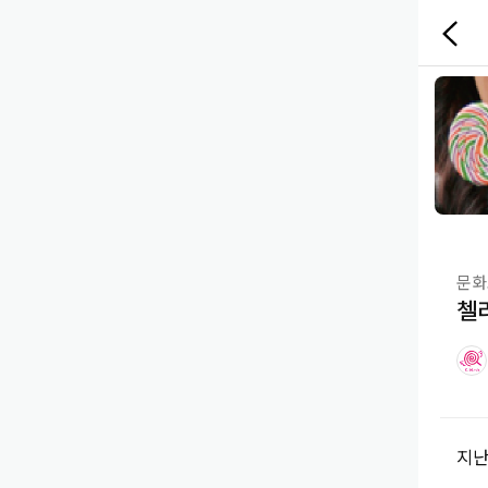
Candy
뒤
Birds
로
가
광
기
버
고
튼
영
역
광
untitle
광
untitle
고
고
영
영
역
역
문화
첼
지난