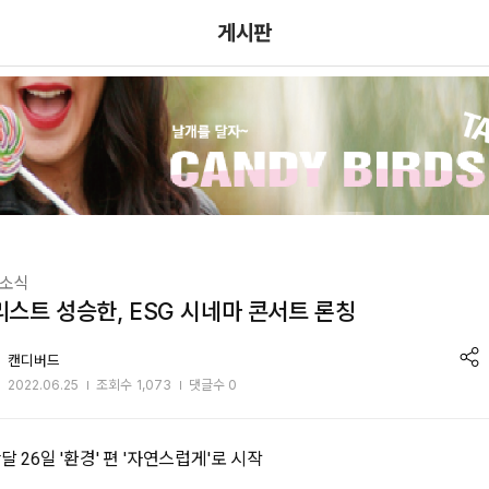
메뉴 건너뛰기
게시판
d
d
소식
리스트 성승한, ESG 시네마 콘서트 론칭
sha
캔디버드
2022.06.25
조회수
1,073
댓글수 0
달 26일 '환경' 편 '자연스럽게'로 시작