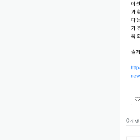
이션
과 
다’
가 
욱 
출처
http
new
0
개 댓