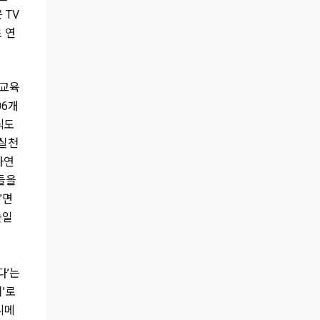
 TV
 연
남교육
06개
식도
 실천
자연
들을
”면
높일
다’는
’로
니메