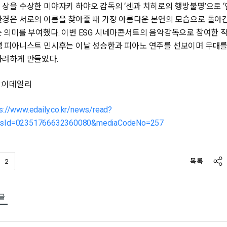
 상을 수상한 미야자키 하야오 감독의 ‘센과 치히로의 행방불명’으로 
환경은 서로의 이름을 찾아줄 때 가장 아름다운 본연의 모습으로 돌아
는 의미를 부여했다. 이번 ESG 시네마콘서트의 음악감독으로 참여한 
겸 피아니스트 민시후는 이날 성승한과 피아노 연주를 선보이며 무대를
화려하게 만들었다.
:이데일리
s://www.edaily.co.kr/news/read?
sId=02351766632360080&mediaCodeNo=257
sha
목록
2
글