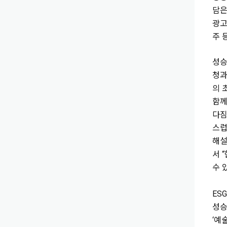
담은
광고
주 
성승
청과
의 
함께
다짐
스럽
해설
서 
수 
ES
성승
‘예