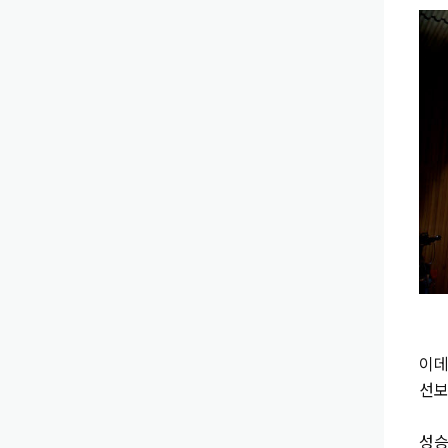
ES
이데
선보
성승한