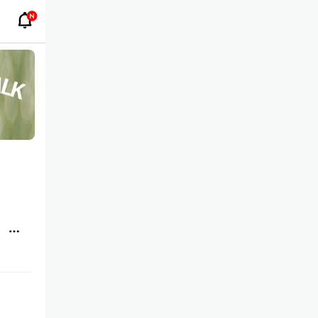
알
새
림
알
버
림
튼
re