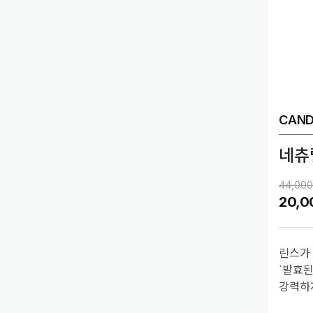
CAND
네츄
44,000
20,0
린스가
`발효
강력하