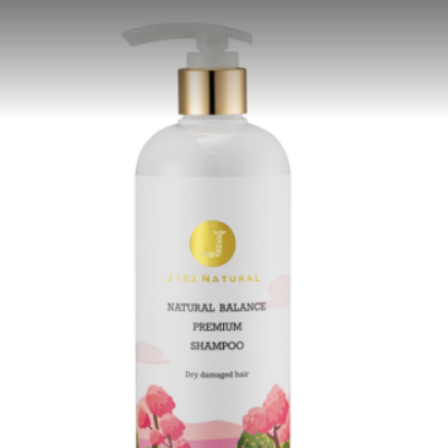
메뉴 건너뛰기
메
인