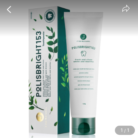
Candy
메뉴 건너뛰기
공
뒤
메
유
로
Birds
인
버
가
튼
기
버
튼
1
1
/